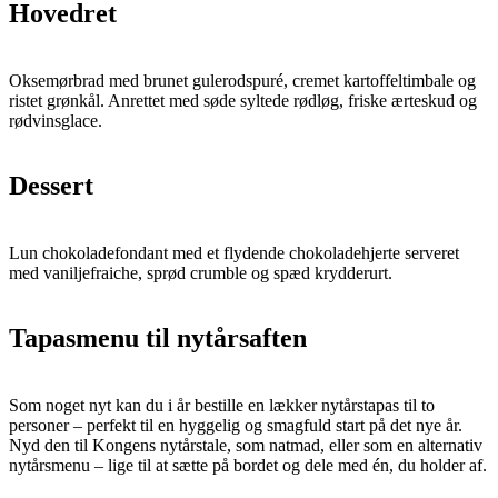
Hovedret
Oksemørbrad med brunet gulerodspuré, cremet kartoffeltimbale og
ristet grønkål. Anrettet med søde syltede rødløg, friske ærteskud og
rødvinsglace.
Dessert
Lun chokoladefondant med et flydende chokoladehjerte serveret
med vaniljefraiche, sprød crumble og spæd krydderurt.
Tapasmenu til nytårsaften
Som noget nyt kan du i år bestille en lækker nytårstapas til to
personer – perfekt til en hyggelig og smagfuld start på det nye år.
Nyd den til Kongens nytårstale, som natmad, eller som en alternativ
nytårsmenu – lige til at sætte på bordet og dele med én, du holder af.