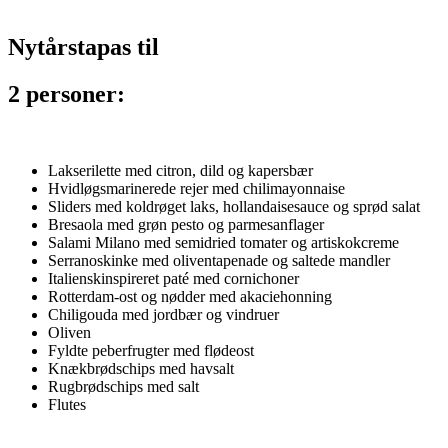
Nytårstapas til
2 personer:
Lakserilette med citron, dild og kapersbær
Hvidløgsmarinerede rejer med chilimayonnaise
Sliders med koldrøget laks, hollandaisesauce og sprød salat
Bresaola med grøn pesto og parmesanflager
Salami Milano med semidried tomater og artiskokcreme
Serranoskinke med oliventapenade og saltede mandler
Italienskinspireret paté med cornichoner
Rotterdam-ost og nødder med akaciehonning
Chiligouda med jordbær og vindruer
Oliven
Fyldte peberfrugter med flødeost
Knækbrødschips med havsalt
Rugbrødschips med salt
Flutes