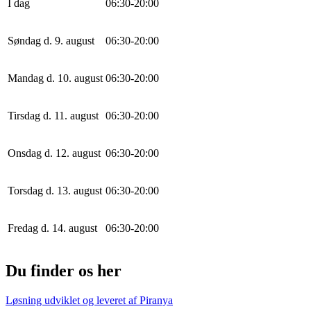
I dag
0
6
:
30
-
20
:
0
0
Søndag d. 9. august
0
6
:
30
-
20
:
0
0
Mandag d. 10. august
0
6
:
30
-
20
:
0
0
Tirsdag d. 11. august
0
6
:
30
-
20
:
0
0
Onsdag d. 12. august
0
6
:
30
-
20
:
0
0
Torsdag d. 13. august
0
6
:
30
-
20
:
0
0
Fredag d. 14. august
0
6
:
30
-
20
:
0
0
Du finder os her
Løsning udviklet og leveret af
Piranya