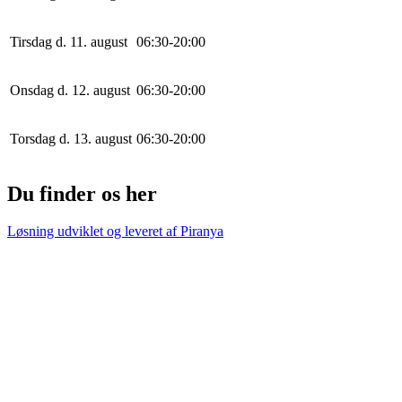
Tirsdag d. 11. august
0
6
:
30
-
20
:
0
0
Onsdag d. 12. august
0
6
:
30
-
20
:
0
0
Torsdag d. 13. august
0
6
:
30
-
20
:
0
0
Du finder os her
Løsning udviklet og leveret af
Piranya