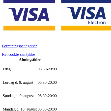
Forretningsbetingelser
Ret cookie-samtykke
Åbningstider
I dag
0
6
:
30
-
20
:
0
0
Lørdag d. 8. august
0
6
:
30
-
20
:
0
0
Søndag d. 9. august
0
6
:
30
-
20
:
0
0
Mandag d. 10. august
0
6
:
30
-
20
:
0
0