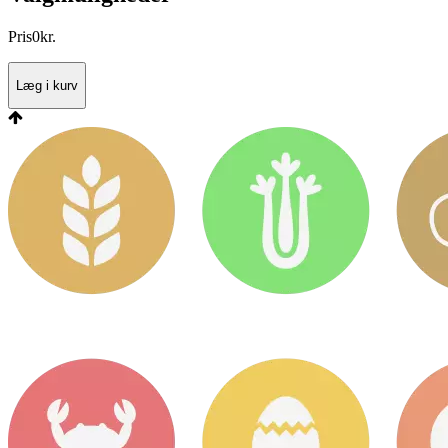
Pris
0
kr.
Læg i kurv