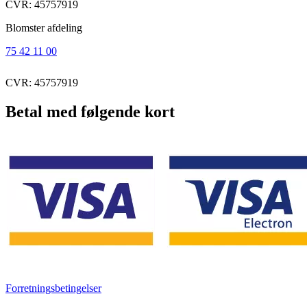
CVR: 45757919
Blomster afdeling
75 42 11 00
CVR: 45757919
Betal med følgende kort
Forretningsbetingelser