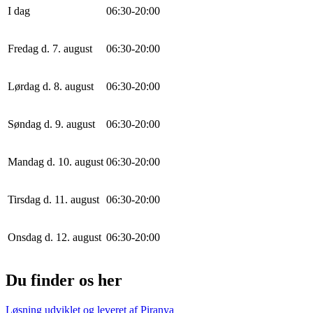
I dag
0
6
:
30
-
20
:
0
0
Fredag d. 7. august
0
6
:
30
-
20
:
0
0
Lørdag d. 8. august
0
6
:
30
-
20
:
0
0
Søndag d. 9. august
0
6
:
30
-
20
:
0
0
Mandag d. 10. august
0
6
:
30
-
20
:
0
0
Tirsdag d. 11. august
0
6
:
30
-
20
:
0
0
Onsdag d. 12. august
0
6
:
30
-
20
:
0
0
Du finder os her
Løsning udviklet og leveret af
Piranya