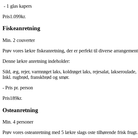
- 1 glas kapers
Pris
1.099
kr.
Fiskeanretning
Min. 2 couverter
Prøv vores lækre fiskeanretning, der er perfekt til diverse arrangement
Denne lækre anretning indeholder:
Sild, æg, rejer, varmrøget laks, koldrøget laks, rejesalat, lakseroulade, 
Inkl. rugbrød, franskbrød og smør.
- Pris pr. person
Pris
189
kr.
Osteanretning
Min. 4 personer
Prøv vores osteanretning med 5 lækre slags oste tilhørende frisk fru