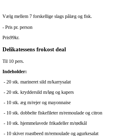
Vælg mellem 7 forskellige slags pålæg og fisk.
- Pris pr. person
Pris
99
kr.
Delikatessens frokost deal
Til 10 pers.
Indeholder:
- 20 stk. marineret sild m/karrysalat
- 20 stk. kryddersild m/løg og kapers
- 10 stk. æg m/rejer og mayonnaise
- 10 stk. dobbelte fiskefileter m/remoulade og citron
- 10 stk. hjemmelavede frikadeller m/rødkål
- 10 skiver roastbeed m/remoulade og agurkesalat