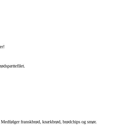
er!
rødspættefilet.
gt. Medfølger franskbrød, knækbrød, brødchips og smør.