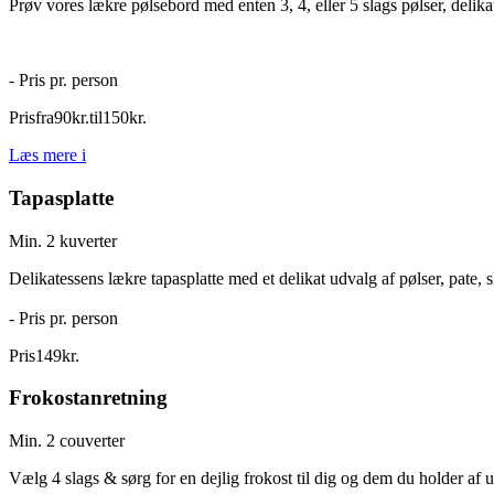
Prøv vores lækre pølsebord med enten 3, 4, eller 5 slags pølser, deli
- Pris pr. person
Pris
fra
90
kr.
til
150
kr.
Læs mere
i
Tapasplatte
Min. 2 kuverter
Delikatessens lækre tapasplatte med et delikat udvalg af pølser, pate, s
- Pris pr. person
Pris
149
kr.
Frokostanretning
Min. 2 couverter
Vælg 4 slags & sørg for en dejlig frokost til dig og dem du holder af 