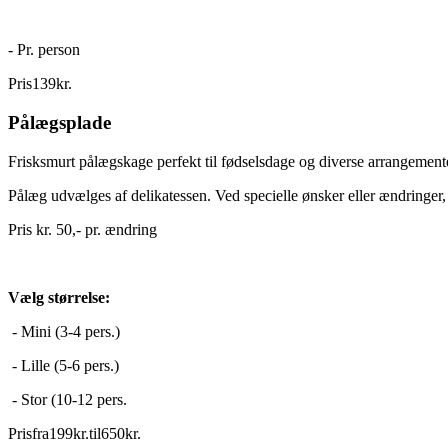
- Pr. person
Pris
139
kr.
Pålægsplade
Frisksmurt pålægskage perfekt til fødselsdage og diverse arrangement
Pålæg udvælges af delikatessen. Ved specielle ønsker eller ændringer, 
Pris kr. 50,- pr. ændring
Vælg størrelse:
- Mini (3-4 pers.)
- Lille (5-6 pers.)
- Stor (10-12 pers.
Pris
fra
199
kr.
til
650
kr.