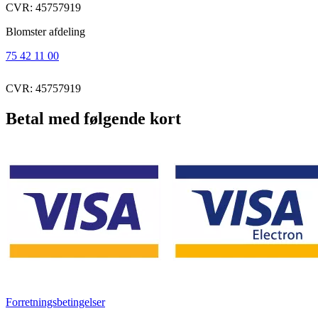
CVR: 45757919
Blomster afdeling
75 42 11 00
CVR: 45757919
Betal med følgende kort
Forretningsbetingelser