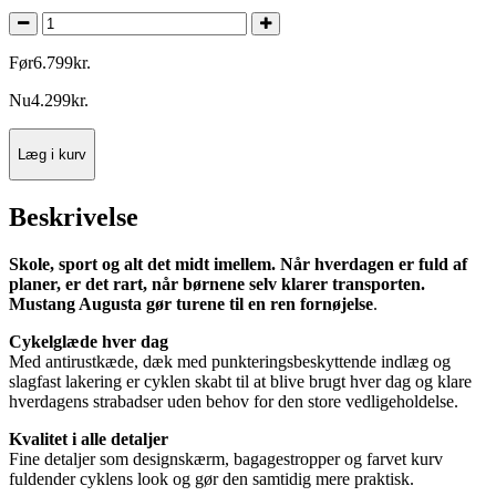
Før
6.799
kr.
Nu
4.299
kr.
Læg i kurv
Beskrivelse
Skole, sport og alt det midt imellem. Når hverdagen er fuld af
planer, er det rart, når børnene selv klarer transporten.
Mustang Augusta gør turene til en ren fornøjelse
.
Cykelglæde hver dag
Med antirustkæde, dæk med punkteringsbeskyttende indlæg og
slagfast lakering er cyklen skabt til at blive brugt hver dag og klare
hverdagens strabadser uden behov for den store vedligeholdelse.
Kvalitet i alle detaljer
Fine detaljer som designskærm, bagagestropper og farvet kurv
fuldender cyklens look og gør den samtidig mere praktisk.