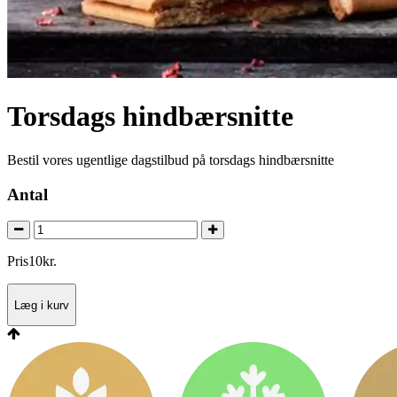
Torsdags hindbærsnitte
Bestil vores ugentlige dagstilbud på torsdags hindbærsnitte
Antal
Pris
10
kr.
Læg i kurv