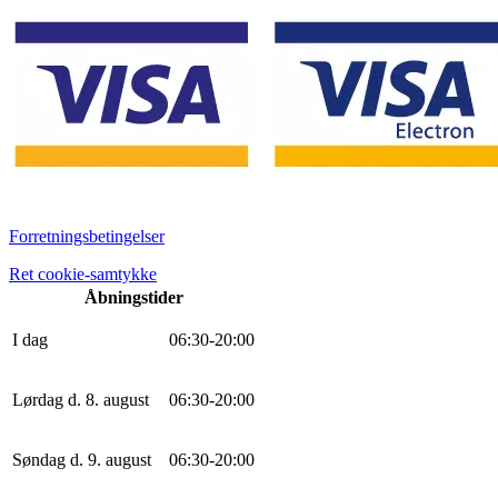
Forretningsbetingelser
Ret cookie-samtykke
Åbningstider
I dag
0
6
:
30
-
20
:
0
0
Lørdag d. 8. august
0
6
:
30
-
20
:
0
0
Søndag d. 9. august
0
6
:
30
-
20
:
0
0